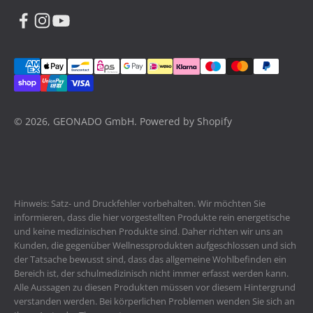
© 2026, GEONADO GmbH. Powered by Shopify
Hinweis: Satz- und Druckfehler vorbehalten. Wir möchten Sie
informieren, dass die hier vorgestellten Produkte rein energetische
und keine medizinischen Produkte sind. Daher richten wir uns an
Kunden, die gegenüber Wellnessprodukten aufgeschlossen und sich
der Tatsache bewusst sind, dass das allgemeine Wohlbefinden ein
Bereich ist, der schulmedizinisch nicht immer erfasst werden kann.
Alle Aussagen zu diesen Produkten müssen vor diesem Hintergrund
verstanden werden. Bei körperlichen Problemen wenden Sie sich an