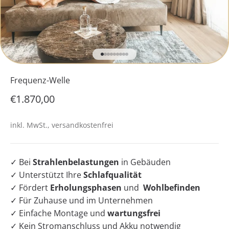
Gehe zu Element 1
Gehe zu Element 2
Gehe zu Element 3
Gehe zu Element 4
Gehe zu Element 5
Gehe zu Element 6
Gehe zu Element 7
Gehe zu Element 8
Gehe zu Element 9
Frequenz-Welle
Angebot
€1.870,00
inkl. MwSt., versandkostenfrei
✓
Bei
Strahlenbelastungen
in Gebäuden
✓
Unterstützt Ihre
Schlafqualität
✓ Fördert
Erholungsphasen
und
Wohlbefinden
✓
Für Zuhause und im Unternehmen
✓
Einfache Montage und
wartungsfrei
✓
Kein Stromanschluss und Akku notwendig