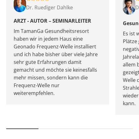
Dr. Ruediger Dahlke
D
ARZT - AUTOR – SEMINARLEITER
Gesun
Im TamanGa Gesundheitsresort
Es ist 
haben wir in jedem Haus eine
Plätze
Geonado Frequenz-Welle installiert
negati
und ich habe bisher über viele Jahre
Jahrel
sehr gute Erfahrungen damit
allem b
gemacht und möchte sie keinesfalls
gezeig
mehr missen, sondern kann die
Welle 
Frequenz-Welle nur
Strahl
weiterempfehlen.
wieder
kann.