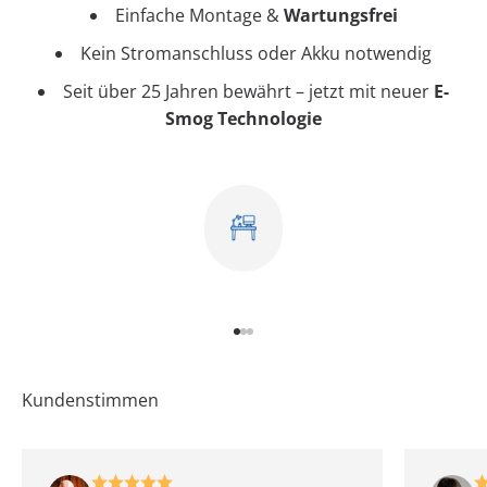
Einfache Montage &
Wartungsfrei
Kein Stromanschluss oder Akku notwendig
Seit über 25 Jahren bewährt – jetzt mit neuer
E-
Smog Technologie
Gehe zu Element 1
Gehe zu Element 2
Gehe zu Element 3